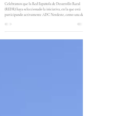
RURAL" como referente de
desarrollo rural
Celebramos que la Red Española de Desarrollo Rural
(REDR) haya seleccionado la iniciativa, en la que está
participando activamente ADC Nordeste, como una de
las 30 experiencias más inspiradoras de las últimas tres
décadas en España. El compromiso de la Asociación para
el Desarrollo Comarcal del Nordeste de la Región de
Murcia (ADC Nordeste) con su territorio y sus gentes ha
recibido un importante respaldo a nivel nacional. El
proyecto de cooperación Murcia Rural ha sido i