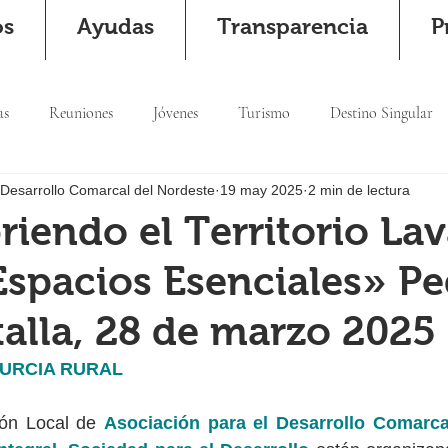
os
Ayudas
Transparencia
P
as
Reuniones
Jóvenes
Turismo
Destino Singular
 Desarrollo Comarcal del Nordeste
19 may 2025
2 min de lectura
iendo el Territorio La
Espacios Esenciales» P
alla, 28 de marzo 2025
MURCIA RURAL
ón Local de 
Asociación para el Desarrollo Comarcal