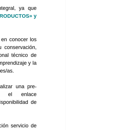
egral, ya que 
RODUCTOS» y 
 en conocer los 
u conservación, 
nal técnico de 
mprendizaje y la 
es/as.
alizar una pre-
 en el enlace 
sponibilidad de 
Para facilitar el desplazamiento de participantes, pondremos a su disposición servicio de 