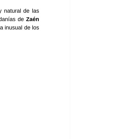
Esta jornada nos dará la oportunidad de descubrir la riqueza patrimonial y natural de las 
danías de 
Zaén 
a inusual de los 