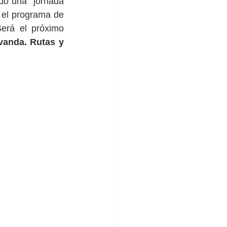
do una  jornada 
el programa de 
actividades Lalavand 25 de su proyecto "Moratalla Territorio Lavanda". Será el próximo 
vanda. Rutas y 