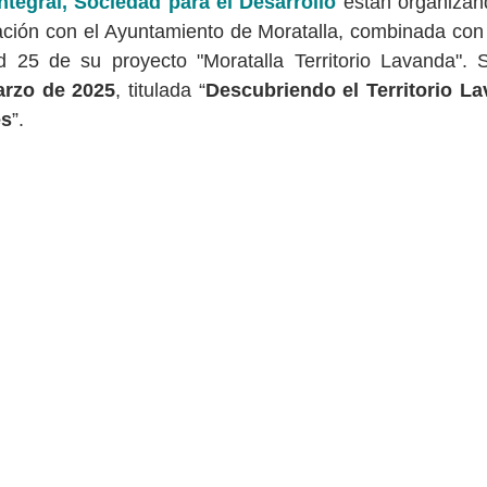
ntegral, Sociedad para el Desarrollo 
están organizan
ación con el Ayuntamiento de Moratalla, combinada con 
arzo de 2025
, titulada “
Descubriendo el Territorio La
es
”.