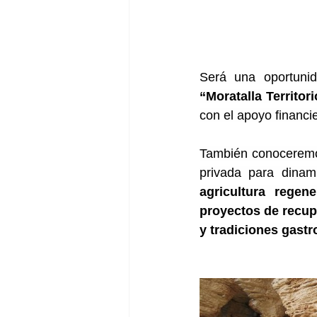
Será una oportunid
“Moratalla Territor
con el apoyo financi
También conoceremo
privada para dinami
agricultura regen
proyectos de recupe
y tradiciones gast