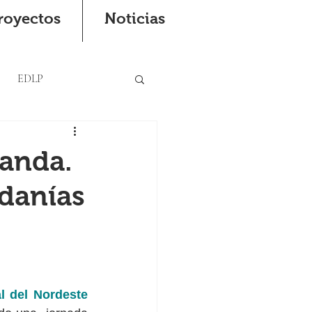
royectos
Noticias
EDLP
vanda.
edanías
 del Nordeste 