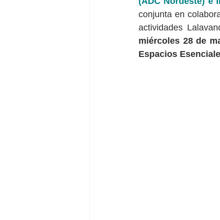
(ADC Nordeste) e I
conjunta en colabor
miércoles 28 de m
Espacios Esencial