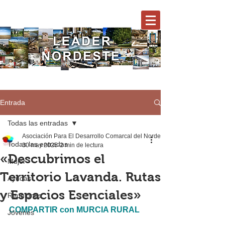
Entrada
Todas las entradas
Asociación Para El Desarrollo Comarcal del Nordeste
Todas las entradas
30 may 2025
2 min de lectura
«Descubrimos el
Mujer
Territorio Lavanda. Rutas
Ayudas
y Espacios Esenciales»
Reuniones
COMPARTIR con MURCIA RURAL
Jóvenes