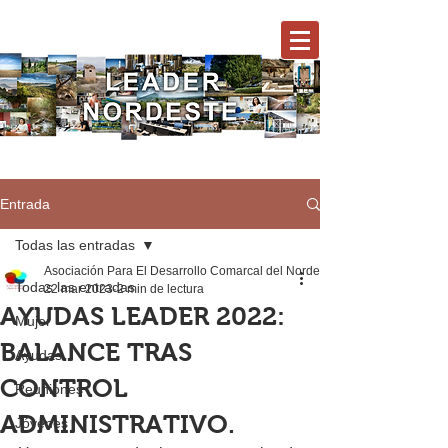
Entrada
Todas las entradas
Asociación Para El Desarrollo Comarcal del Nordeste
Todas las entradas
22 mar 2023
2 min de lectura
AYUDAS LEADER 2022:
Mujer
BALANCE TRAS
Ayudas
CONTROL
Reuniones
ADMINISTRATIVO.
Jóvenes