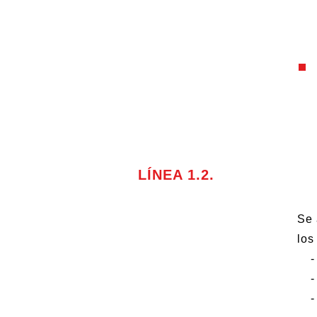
LÍNEA 1.2.
Se 
los
- A
- C
- E