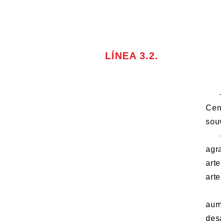
LÍNEA 3.2.
- C
Cen
sou
- E
agr
art
art
- P
aum
des