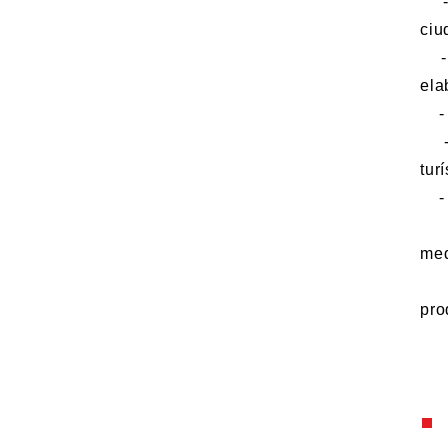
- S
ciu
- E
ela
- E
- P
tur
- E
- 
med
- P
pro