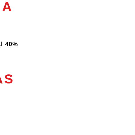
DA
al 40%
AS