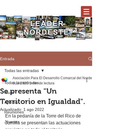
Entrada
Todas las entradas
Asociación Para El Desarrollo Comarcal del Nordeste
Todas las entradas
3 jul 2020
1 min de lectura
Se presenta "Un
Mujer
Territorio en Igualdad".
Ayudas
Actualizado:
1 ago 2022
Reuniones
En la pedanía de la Torre del Rico de 
Jóvenes
Jumilla se presentan las actuaciones 