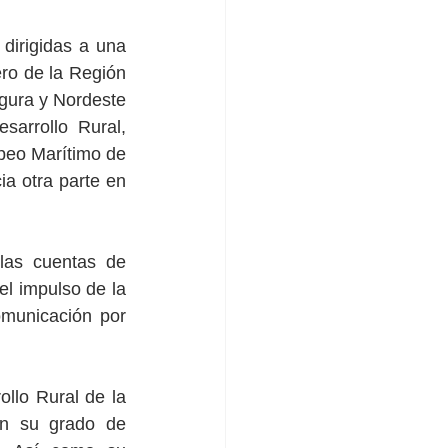
dirigidas a una 
ro de la Región 
gura y Nordeste 
se financian principalmente a través del Fondo Europeo  Agrícola de Desarrollo Rural, 
peo Marítimo de 
 otra parte en 
las cuentas de 
 impulso de la 
unicación por 
llo Rural de la 
en su grado de 