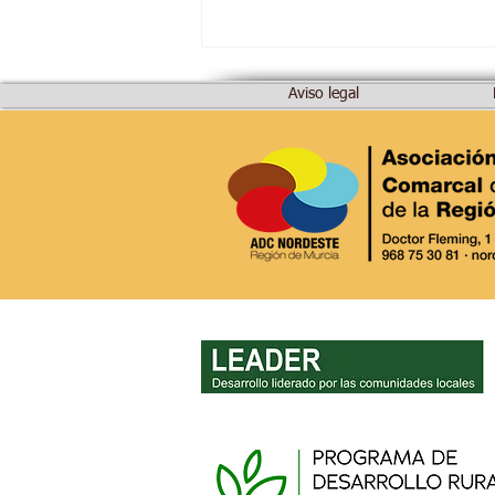
Aviso legal
AVISO IMPORTANTE: Cierre
de la oficina LEADER y
procedimiento para actas
de no inicio de inversiones