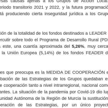
versas causas ajenas a los Grupos de Acción Local
riodo transitorio 2021 y 2022, y la futura programació
á produciendo cierta inseguridad jurídica a los Grupos
ión de la totalidad de los fondos destinados a LEADER 
rcutir sobre todo el Programa de Desarrollo Rural (PDR
a este, una cuantía aproximada del 
5,26%
, muy cerca 
la Unión Europea (5,14%) de los fondos FEADER des
iones que preocupa es la MEDIDA DE COOPERACIÓN en
bación de las Estrategias de los Grupos quedaban es
e cooperación tanto a nivel intrarregional, nacional como
antes. La situación de la pandemia por Covid-19 dio lug
unidad Autónoma de la Región de Murcia la sustitución 
eración de las Estrategias, por un único proyect