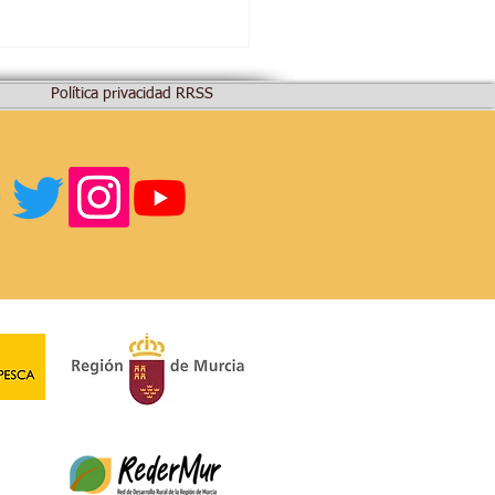
Política privacidad RRSS
Nordeste abre la
ocatoria de Ayudas
ER 2023-2027 para
ectos productivos y no
uctivos.