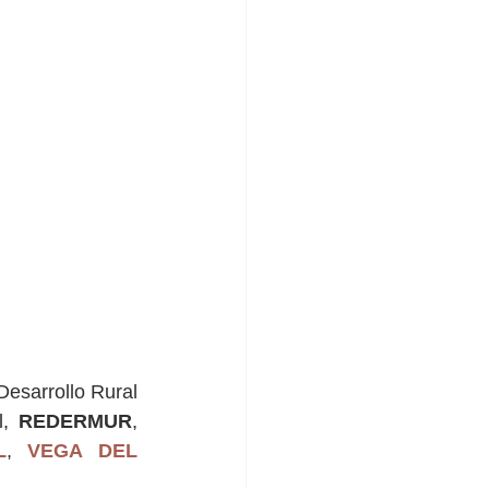
esarrollo Rural 
, 
REDERMUR
, 
L
, 
VEGA DEL 