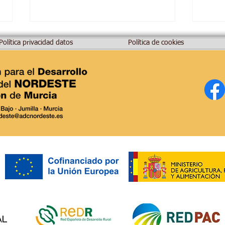
Política privacidad datos
Política de cookies
Ayuntamiento de Abanilla:
ADC 
impulsa las Ayudas LEADER
Conv
y el potencial de MURCIA
LEAD
RURAL.
proy
prod