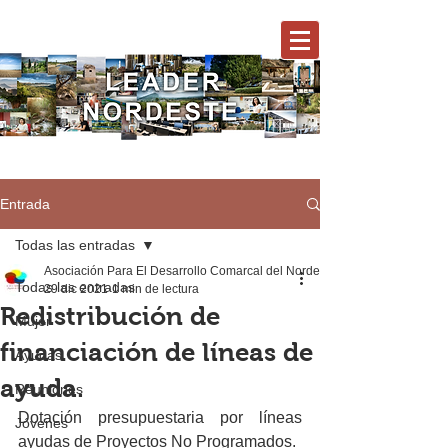
Entrada
Todas las entradas
Asociación Para El Desarrollo Comarcal del Nordeste
Todas las entradas
29 dic 2021
1 min de lectura
Redistribución de
Mujer
financiación de líneas de
Ayudas
ayuda.
Reuniones
Dotación presupuestaria por líneas 
Jóvenes
ayudas de Proyectos No Programados.