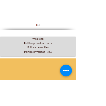
Aviso legal
Política privacidad datos
Política de cookies
Política privacidad RRSS
Ayuntamiento de
ADC Nordeste a
Abanilla: impulsa las
Convocatoria d
Ayudas LEADER y el
LEADER 2023-2
potencial de MURCIA
proyectos prod
RURAL.
no productivos