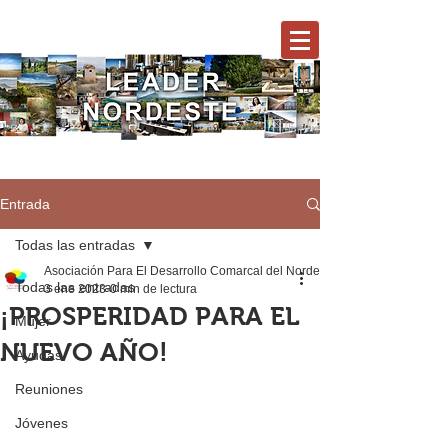
Entrada
Todas las entradas
Asociación Para El Desarrollo Comarcal del Nordeste
Todas las entradas
3 ene 2023
0 min de lectura
¡PROSPERIDAD PARA EL
Mujer
NUEVO AÑO!
Ayudas
Reuniones
Jóvenes