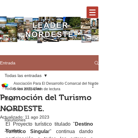
Entrada
Todas las entradas
Asociación Para El Desarrollo Comarcal del Nordeste
Todas las entradas
5 nov 2021
2 min de lectura
Promoción del Turismo
Mujer
NORDESTE.
Ayudas
Actualizado:
11 ago 2023
Reuniones
El Proyecto turístico titulado "
Destino 
Jóvenes
Turístico Singula
r" continua dando 