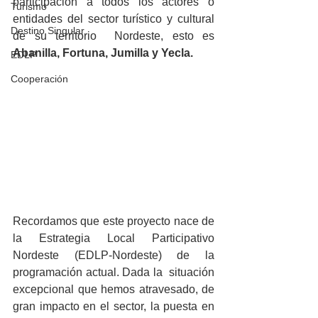
participación a todos los actores o 
Turismo
entidades del sector turístico y cultural 
Destino Singular
de su territorio  Nordeste, esto es 
Abanilla, Fortuna, Jumilla y Yecla.
EDLP
Cooperación
Recordamos que este proyecto nace de 
la Estrategia Local Participativo 
Nordeste (EDLP-Nordeste) de la 
programación actual. Dada la  situación 
excepcional que hemos atravesado, de 
gran impacto en el sector, la puesta en 