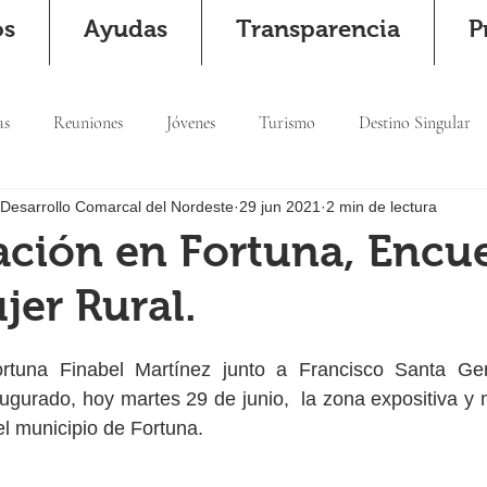
os
Ayudas
Transparencia
P
as
Reuniones
Jóvenes
Turismo
Destino Singular
 Desarrollo Comarcal del Nordeste
29 jun 2021
2 min de lectura
ción en Fortuna, Encu
jer Rural.
ortuna Finabel Martínez junto a Francisco Santa G
rado, hoy martes 29 de junio,  la zona expositiva y ne
el municipio de Fortuna. 