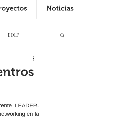
royectos
Noticias
EDLP
entros
erente LEADER-
tworking en la 