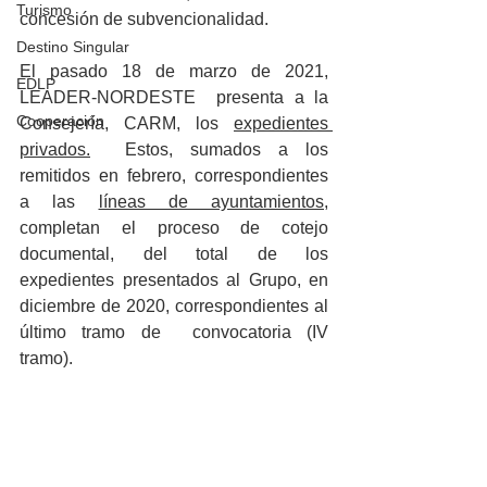
Turismo
concesión de subvencionalidad.
Destino Singular
El pasado 18 de marzo de 2021, 
EDLP
LEADER-NORDESTE  presenta a la 
Cooperación
Consejería, CARM, los 
expedientes 
privados.
  Estos, sumados a los 
remitidos en febrero, correspondientes 
a las 
líneas de ayuntamientos
, 
completan el proceso de cotejo 
documental, del total de los 
expedientes presentados al Grupo, en 
diciembre de 2020, correspondientes al 
último tramo de  convocatoria (IV 
tramo).