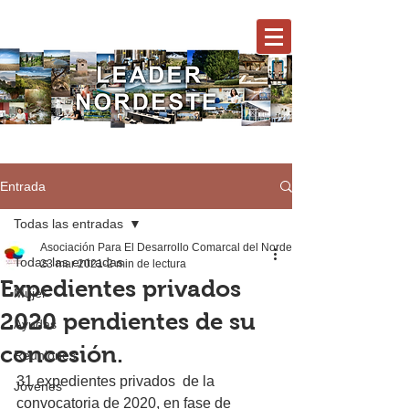
Entrada
Todas las entradas
Asociación Para El Desarrollo Comarcal del Nordeste
Todas las entradas
23 mar 2021
2 min de lectura
Expedientes privados
Mujer
2020 pendientes de su
Ayudas
concesión.
Reuniones
31 expedientes privados  de la 
Jóvenes
convocatoria de 2020, en fase de 