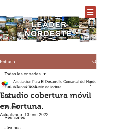
Entrada
Todas las entradas
Asociación Para El Desarrollo Comarcal del Nordeste
Todas las entradas
12 ene 2022
1 min de lectura
Estudio cobertura móvil
Mujer
en Fortuna.
Ayudas
Actualizado:
13 ene 2022
Reuniones
Jóvenes