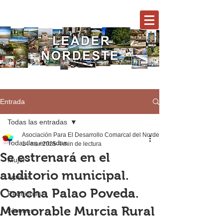
Entrada
Todas las entradas
Asociación Para El Desarrollo Comarcal del Nordeste
Todas las entradas
14 mar 2025
4 min de lectura
Se estrenará en el
Mujer
auditorio municipal.
Ayudas
Concha Palao Poveda.
Reuniones
Memorable Murcia Rural
Jóvenes