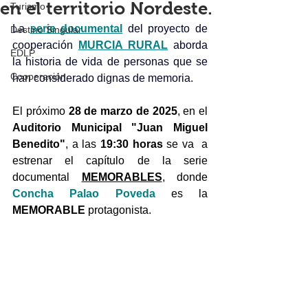
en el territorio Nordeste.
Turismo
La 
serie documental
 del proyecto de 
Destino Singular
cooperación 
MURCIA RURAL
 aborda 
EDLP
la historia de vida de personas que se 
Cooperación
han considerado dignas de memoria.
El próximo 
28 de marzo de 2025
, en el 
Auditorio Municipal "Juan Miguel 
Benedito"
, a las 
19:30 horas 
se va  a 
estrenar el capítulo de la serie 
documental
MEMORABLES
, donde 
Concha Palao Poveda
es la 
MEMORABLE
 protagonista. 