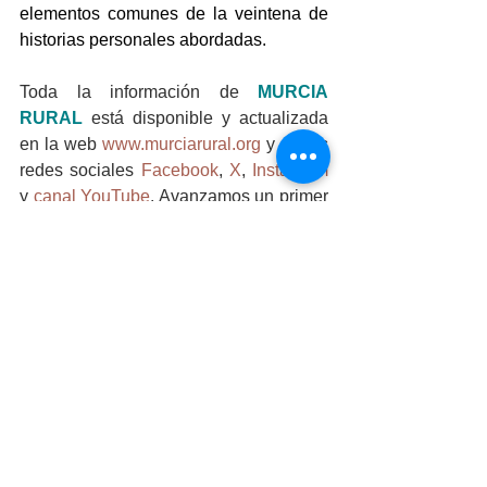
elementos comunes de la veintena de 
historias personales abordadas.
Toda la información de 
MURCIA 
RURAL
está disponible y actualizada 
en la web 
www.murciarural.org
 y en las 
redes sociales 
Facebook
, 
X
, 
Instagram
y 
canal YouTube
. Avanzamos un primer 
documento gráfico con las primeras 
personas seleccionadas, mostrando 
además la vocación de esta serie 
documental, 
ver en el siguiente link
.
Tras el estreno de cada capítulo de 
MEMORABLES
 se podrá reproducir a 
través del canal de YouTube del 
proyecto 
MURCIA RURAL
.
Como otros proyectos que forman parte 
del plan de cooperación 
MURCIA 