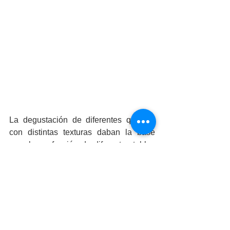
La degustación de diferentes quesos, 
con distintas texturas daban la base 
para la confección de diferentes tablas 
de quesos, todo ello con técnicas de 
corte y conservación para el 
aprovechamiento máximo del mismo. 
Además se presentaron tapas 
vanguardistas en base de galletas 
artesanas CERBI, con tomate cherry, 