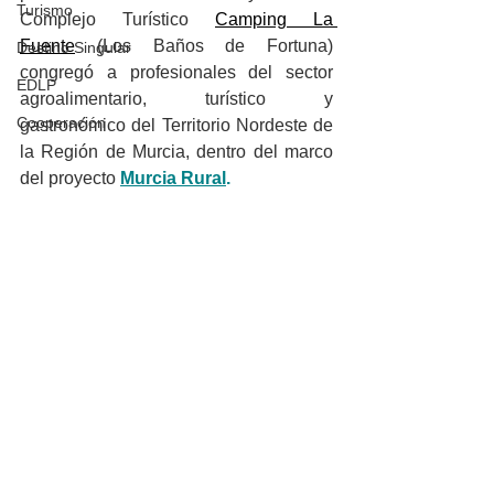
Turismo
Complejo Turístico 
Camping La 
Fuente
 (Los Baños de Fortuna) 
Destino Singular
congregó a profesionales del sector 
EDLP
agroalimentario, turístico y 
Cooperación
gastronómico del Territorio Nordeste de 
la Región de Murcia, dentro del marco 
del proyecto
Murcia Rural
.