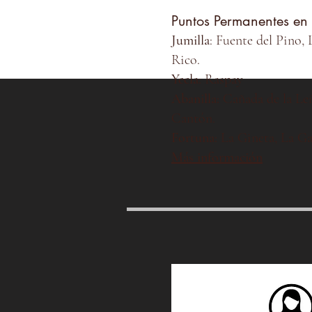
Puntos Permanentes 
​​Jumilla
: Fuente del Pino, 
Rico.
Yecla:
Raspay
Abanilla:
Cañada de la Le
Cantón.
Fortuna:
La Gineta, La Ga
Más información