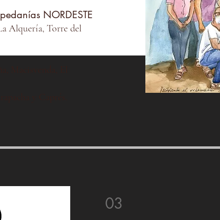
en pedanías NORDESTE
La Alquería, Torre del
ña, Macisvenda, El
rapacha y Caprés.
03