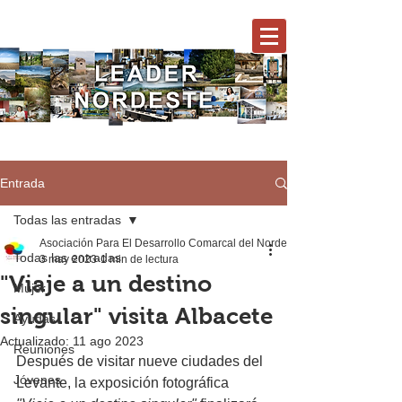
Entrada
Todas las entradas
Asociación Para El Desarrollo Comarcal del Nordeste
Todas las entradas
3 may 2023
1 min de lectura
"Viaje a un destino
Mujer
singular" visita Albacete
Ayudas
Actualizado:
11 ago 2023
Reuniones
Después de visitar nueve ciudades del 
Jóvenes
Levante, la exposición fotográfica 