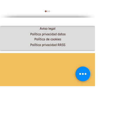
Aviso legal
Política privacidad datos
Política de cookies
Política privacidad RRSS
I Premios Europeos
Destino Singula
LEADER.
feria.