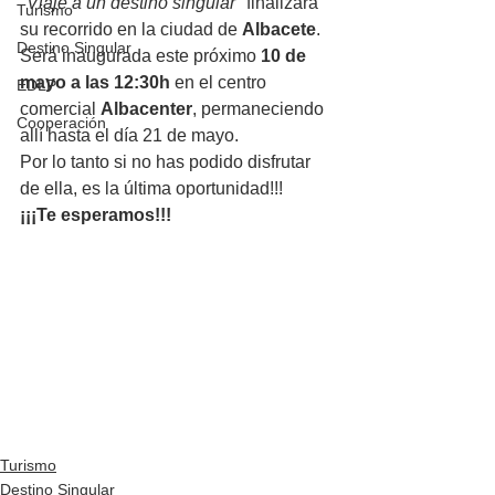
"Viaje a un destino singular"
 finalizará 
Turismo
su recorrido en la ciudad de 
Albacete
. 
Destino Singular
Será inaugurada este próximo 
10 de 
mayo a las 12:30h
 en el centro 
EDLP
comercial 
Albacenter
, permaneciendo 
Cooperación
allí hasta el día 21 de mayo.
Por lo tanto si no has podido disfrutar 
de ella, es la última oportunidad!!!
¡¡¡Te esperamos!!!
Turismo
Destino Singular