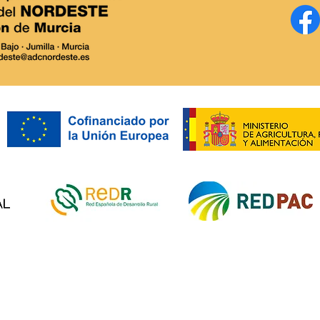
I Premios Europeos LEADER.
Dest
feria