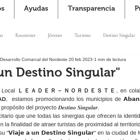
os
Ayudas
Transparencia
P
as
Reuniones
Jóvenes
Turismo
Destino Singular
 Desarrollo Comarcal del Nordeste
20 feb 2023
1 min de lectura
 un Destino Singular"
 Local 
ＬＥＡＤＥＲ－ＮＯＲＤＥＳＴＥ
, en cola
AD
,  estamos promocionando los municipios de 𝗔𝗯𝗮𝗻𝗶𝗹𝗹𝗮
 a propósito del proyecto 𝑫𝒆𝒔𝒕𝒊𝒏𝒐 𝑺𝒊𝒏𝒈𝒖𝒍𝒂𝒓.
itario que une todas las sinergias que ofrecen la identi
n la finalidad de atraer turistas de proximidad al territori
"𝗩𝗶𝗮𝗷𝗲 𝗮 𝘂𝗻 𝗗𝗲𝘀𝘁𝗶𝗻𝗼 𝗦𝗶𝗻𝗴𝘂𝗹𝗮𝗿" en la ciudad d