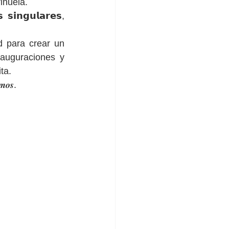
ihuela.
𝘀𝗶𝗻𝗴𝘂𝗹𝗮𝗿𝗲𝘀, 
 para crear un 
uguraciones y 
ta.
𝒎𝒐𝒔.