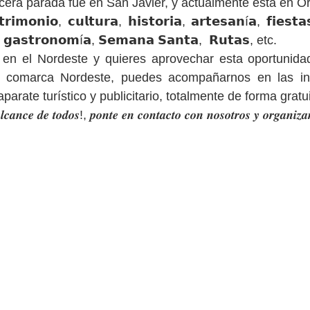
cera parada fue en San Javier, y actualmente está en Or
𝗻𝗶𝗼, 𝗰𝘂𝗹𝘁𝘂𝗿𝗮, 𝗵𝗶𝘀𝘁𝗼𝗿𝗶𝗮, 𝗮𝗿𝘁𝗲𝘀𝗮𝗻í𝗮, 𝗳𝗶𝗲𝘀𝘁𝗮𝘀 
𝗼, 𝗴𝗮𝘀𝘁𝗿𝗼𝗻𝗼𝗺í𝗮, 𝗦𝗲𝗺𝗮𝗻𝗮 𝗦𝗮𝗻𝘁𝗮,  𝗥𝘂𝘁𝗮𝘀, etc. 
a en el Nordeste y quieres aprovechar esta oportunidad
a comarca Nordeste, puedes acompañarnos en las ina
arate turístico y publicitario, totalmente de forma gratui
𝒄𝒂𝒏𝒄𝒆 𝒅𝒆 𝒕𝒐𝒅𝒐𝒔!, 𝒑𝒐𝒏𝒕𝒆 𝒆𝒏 𝒄𝒐𝒏𝒕𝒂𝒄𝒕𝒐 𝒄𝒐𝒏 𝒏𝒐𝒔𝒐𝒕𝒓𝒐𝒔 𝒚 𝒐𝒓𝒈𝒂𝒏𝒊𝒛