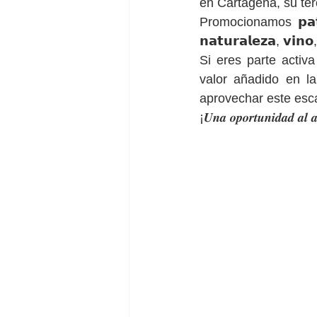
en Cartagena, su ter
Promocionamos 𝗽𝗮𝘁𝗿𝗶𝗺𝗼
𝗻𝗮𝘁𝘂𝗿𝗮𝗹𝗲𝘇𝗮, 𝘃𝗶𝗻
Si eres parte activ
valor añadido en l
aprovechar este escap
¡𝑼𝒏𝒂 𝒐𝒑𝒐𝒓𝒕𝒖𝒏𝒊𝒅𝒂𝒅 𝒂𝒍 𝒂