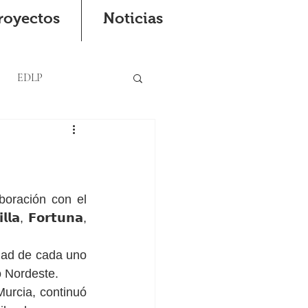
royectos
Noticias
EDLP
boración con el 
, 𝗙𝗼𝗿𝘁𝘂𝗻𝗮, 
dad de cada uno 
o Nordeste. 
e Murcia, continuó 