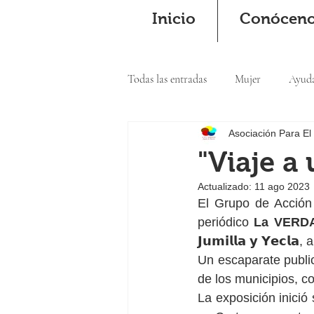
Inicio
Conócen
Todas las entradas
Mujer
Ayud
Asociación Para El
Cooperación
"Viaje a
Actualizado:
11 ago 2023
El Grupo de Acción
periódico 
La VERD
𝗝𝘂𝗺𝗶𝗹𝗹𝗮 𝘆 𝗬𝗲𝗰𝗹𝗮,
Un escaparate public
de los municipios, co
La exposición inició su 