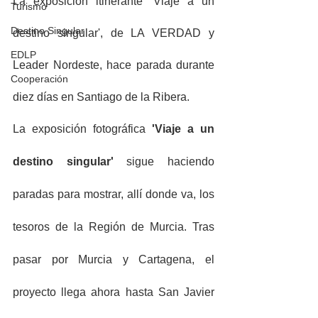
La exposición itinerante 'Viaje a un 
Turismo
Destino Singular
destino singular', de LA VERDAD y 
EDLP
Leader Nordeste, hace parada durante 
Cooperación
diez días en Santiago de la Ribera.
La exposición fotográfica 
'Viaje a un 
destino singular'
 sigue haciendo 
paradas para mostrar, allí donde va, los 
tesoros de la Región de Murcia. Tras 
pasar por Murcia y Cartagena, el 
proyecto llega ahora hasta San Javier 