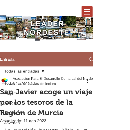
Entrada
Todas las entradas
Asociación Para El Desarrollo Comarcal del Nordeste
Todas las entradas
6 feb 2023
1 min de lectura
San Javier acoge un viaje
Mujer
por los tesoros de la
Ayudas
Región de Murcia
Reuniones
Actualizado:
11 ago 2023
Jóvenes