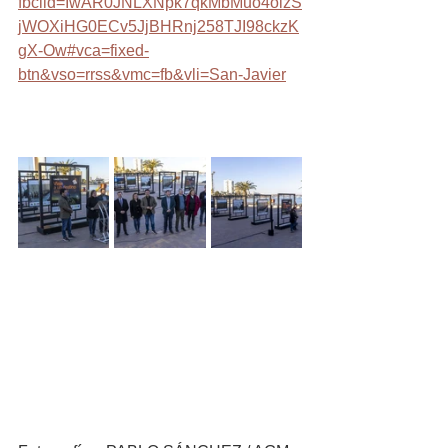
fbclid=IwAR0JNLXNpk7qkMbMuo4oizS
jWOXiHG0ECv5JjBHRnj258TJI98ckzK
gX-Ow#vca=fixed-
btn&vso=rrss&vmc=fb&vli=San-Javier