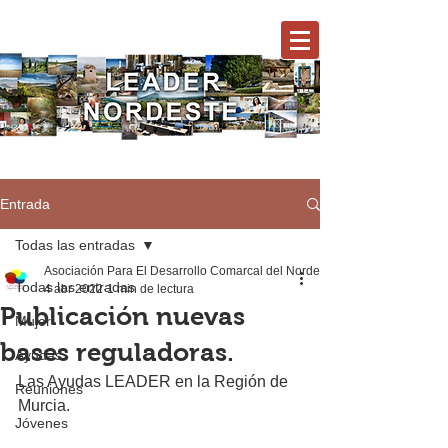
Entrada
Todas las entradas
Asociación Para El Desarrollo Comarcal del Nordeste
Todas las entradas
4 abr 2022
1 min de lectura
Publicación nuevas
Mujer
bases reguladoras.
Ayudas
Las Ayudas LEADER en la Región de 
Reuniones
Murcia.
Jóvenes