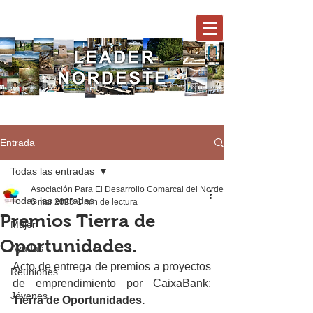
Entrada
Todas las entradas
Asociación Para El Desarrollo Comarcal del Nordeste
Todas las entradas
6 mar 2025
1 min de lectura
Premios Tierra de
Mujer
Oportunidades.
Ayudas
Acto de entrega de premios a proyectos 
Reuniones
de emprendimiento por CaixaBank: 
Jóvenes
Tierra de Oportunidades.