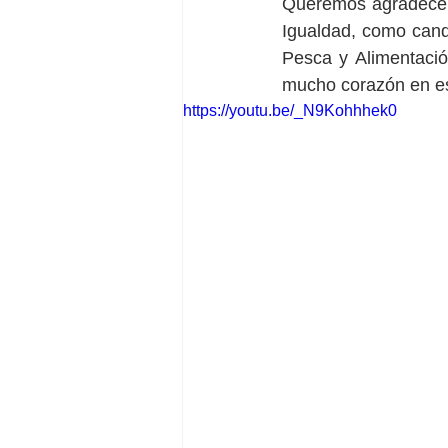
Queremos agradecer,
Igualdad, como candi
Pesca y Alimentació
mucho corazón en es
https://youtu.be/_N9Kohhhek0