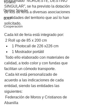
programado “NORDESTE, DESTINO 
Turismo
SINGULAR”, se ha previsto la dotación 
Destino Singular
de kits de feria a diversas asociaciones 
y entidades del territorio que así lo han 
EDLP
solicitado.
Cooperación
Cada kit de feria está integrado por:
 2 Roll up de 85 x 200 cm
1 Photocall de 226 x226 cm
1 Mostrador portátil
 Todo ello elaborado con materiales de 
calidad, a todo color y con fundas que 
facilitan un cómodo transporte.
 Cada kit está personalizado de 
acuerdo a las indicaciones de cada 
entidad, siendo las entidades las 
siguientes:
 Federación de Moros y Cristianos de 
Abanilla