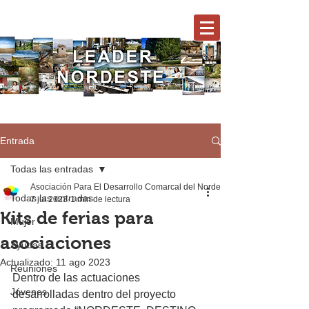
Entrada
Todas las entradas
Asociación Para El Desarrollo Comarcal del Nordeste
Todas las entradas
7 jul 2023
1 min de lectura
Kits de ferias para
Mujer
asociaciones
Ayudas
Actualizado:
11 ago 2023
Reuniones
Dentro de las actuaciones 
Jóvenes
desarrolladas dentro del proyecto 