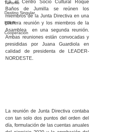
En el Centro Socio Cultural Roque 
Turismo
Baños de Jumilla se reúnen los 
Destino Singular
miembros de la Junta Directiva en una 
EDLP
primera reunión y los miembros de la  
Asamblea  en una segunda reunión.  
Cooperación
Ambas reuniones están convocadas y 
presididas por Juana Guardiola en 
calidad de presidenta de LEADER-
NORDESTE. 
La reunión de Junta Directiva contaba 
con tan solo dos puntos del orden del 
día, formulación de las cuentas anuales 