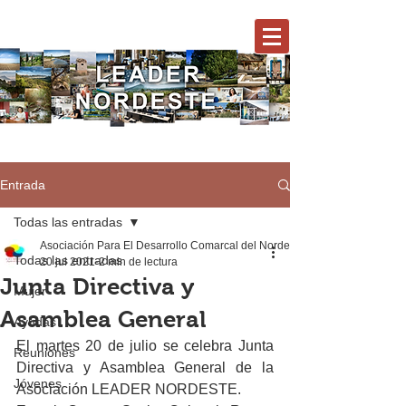
Entrada
Todas las entradas
Asociación Para El Desarrollo Comarcal del Nordeste
Todas las entradas
20 jul 2021
2 min de lectura
Junta Directiva y
Mujer
Asamblea General
Ayudas
El martes 20 de julio se celebra Junta 
Reuniones
Directiva y Asamblea General de la 
Jóvenes
Asociación LEADER NORDESTE.