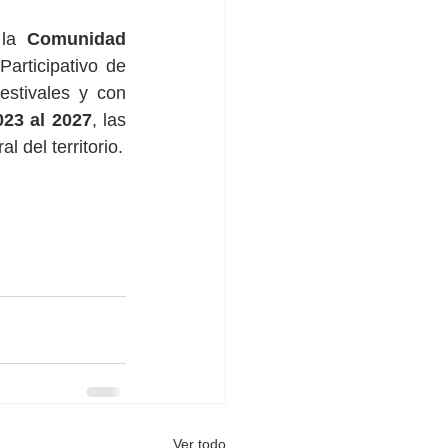
la
 Comunidad 
articipativo de 
stivales y con 
023 al 2027
, las 
al del territorio.
Ver todo