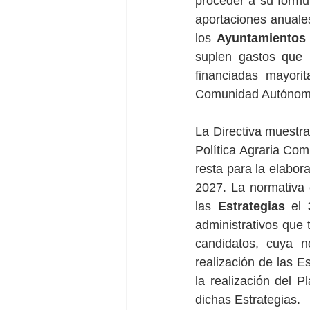
proceder a su formu
aportaciones anuales
los 
Ayuntamientos 
suplen gastos que 
financiadas mayori
Comunidad Autónoma
La Directiva muestr
Política Agraria Com
resta para la elabor
2027. La normativa
las 
Estrategias
 el 
administrativos que 
candidatos, cuya n
realización de las E
la realización del P
dichas Estrategias. 