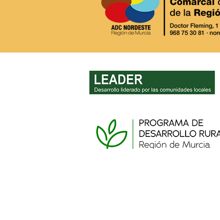
AVISO IMPORTANTE: Cierre
de la oficina LEADER y
procedimiento para actas
de no inicio de inversiones