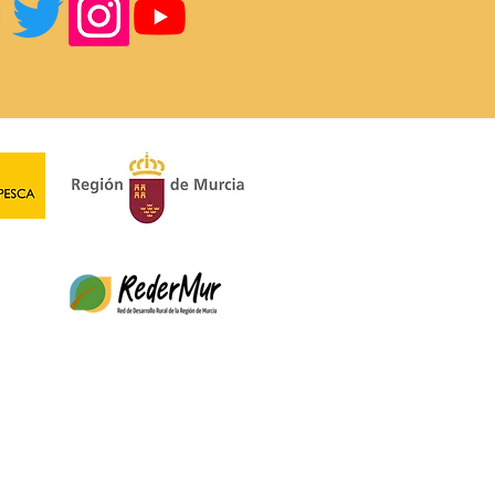
Nordeste abre la
ocatoria de Ayudas
ER 2023-2027 para
ectos productivos y no
uctivos.