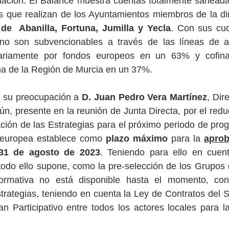
lación. El Balance muestra cuentas totalmente saneadas
 que realizan de los Ayuntamientos miembros de la dire
de  Abanilla, Fortuna, Jumilla y Yecla
. Con sus cuo
no son subvencionables a través de las líneas de 
tariamente por fondos europeos en un 63% y cofinan
 de la Región de Murcia en un 37%.
a su preocupación a
 D. Juan Pedro Vera Martínez
, Dir
ún, presente en la reunión de Junta Directa, por el redu
ación de las Estrategias para el próximo periodo de pr
 europea establece como 
plazo máximo
 para la 
aprob
31 de agosto de 2023
. Teniendo para ello en cuent
todo ello supone, como la pre-selección de los Grupos 
ormativa no está disponible hasta el momento, cont
strategias, teniendo en cuenta la Ley de Contratos del Se
lan Participativo entre todos los actores locales para l