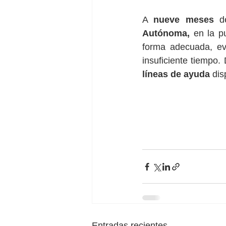
A 
nueve meses 
d
Autónoma,
 en la p
forma adecuada, evi
insuficiente tiempo.
líneas de ayuda
 dis
Entradas recientes