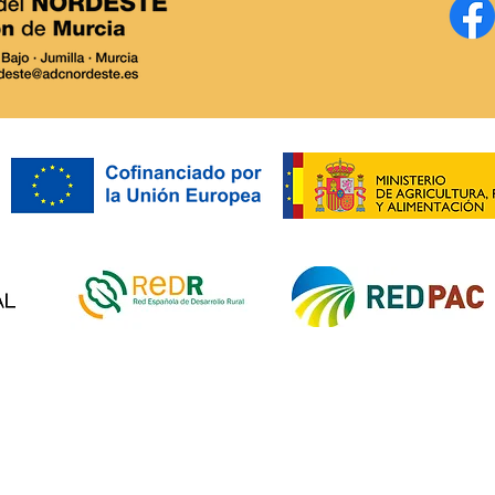
Ayuntamiento de Abanilla:
ADC 
impulsa las Ayudas LEADER
Conv
y el potencial de MURCIA
LEAD
RURAL.
proy
prod