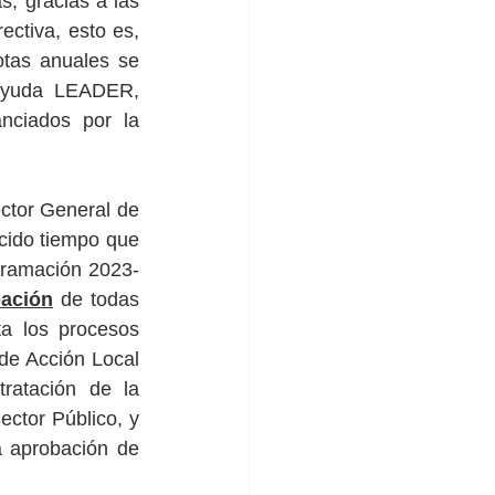
, gracias a las 
ctiva, esto es, 
tas anuales se 
ayuda LEADER, 
ciados por la 
ector General de 
cido tiempo que 
ogramación 2023-
ación
 de todas 
a los procesos 
de Acción Local 
ratación de la 
ctor Público, y 
a aprobación de 