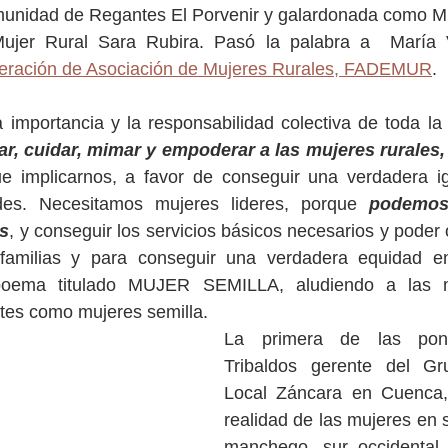
munidad de Regantes El Porvenir y galardonada como Muj
ujer Rural Sara Rubira. Pasó la palabra a  María Vi
eración de Asociación de Mujeres Rurales, FADEMUR
. 
la importancia y la responsabilidad colectiva de toda la
zar, cuidar, mimar y empoderar a las mujeres rurales,
 implicarnos, a favor de conseguir una verdadera ig
des. Necesitamos mujeres lideres, porque 
podemos
s
, y conseguir los servicios básicos necesarios y poder 
 familias y para conseguir una verdadera equidad e
poema titulado MUJER SEMILLA, aludiendo a las mu
entes como mujeres semilla.
La primera de las ponen
Tribaldos gerente del Gr
Local Záncara en Cuenca,
realidad de las mujeres en su 
manchego, sur occidental d