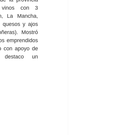
vinos con 3 
n, La Mancha, 
 quesos y ajos 
ñeras). Mostró 
os emprendidos 
io con apoyo de 
destaco un 