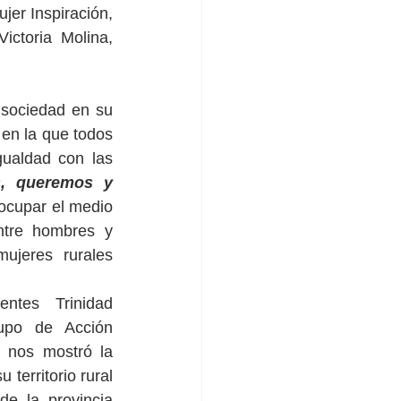
er Inspiración, 
ctoria Molina, 
 sociedad en su 
 
en la que todos 
ualdad con las 
, queremos y 
ocupar el medio 
ntre hombres y 
jeres rurales 
tes Trinidad 
upo de Acción 
 nos mostró la 
territorio rural 
e la provincia 