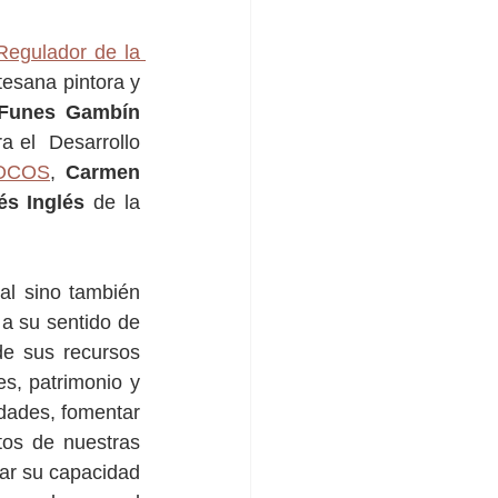
egulador de la 
tesana pintora y 
Funes Gambín
 el  Desarrollo 
OCOS
, 
Carmen 
és Inglés
 de la 
al sino también 
a su sentido de 
e sus recursos 
s, patrimonio y 
dades, fomentar 
tos de nuestras 
ar su capacidad 