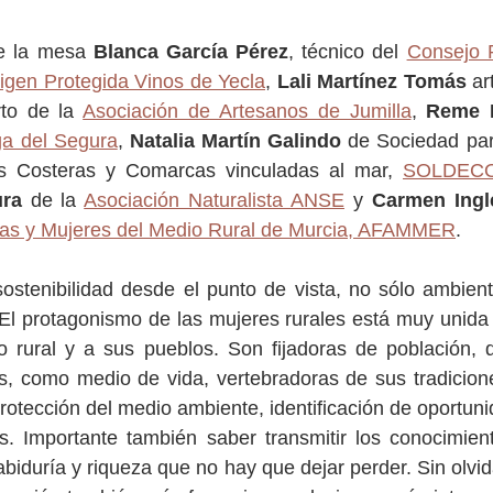
e la mesa 
Blanca García Pérez
, técnico del 
Consejo R
gen Protegida Vinos de Yecla
,
Lali Martínez Tomás
 ar
to de la 
Asociación de Artesanos de Jumilla
, 
Reme 
a del Segura
, 
Natalia Martín Galindo 
de Sociedad para
 Costeras y Comarcas vinculadas al mar, 
SOLDEC
ra 
de la 
Asociación Naturalista ANSE
 y 
Carmen Ingl
ias y Mujeres del Medio Rural de Murcia, AFAMMER
.
sostenibilidad desde el punto de vista, no sólo ambient
El protagonismo de las mujeres rurales está muy unida 
o rural y a sus pueblos. Son fijadoras de población, d
es, como medio de vida, vertebradoras de sus tradicione
protección del medio ambiente, identificación de oportuni
es. Importante también saber transmitir los conocimien
biduría y riqueza que no hay que dejar perder. Sin olvid