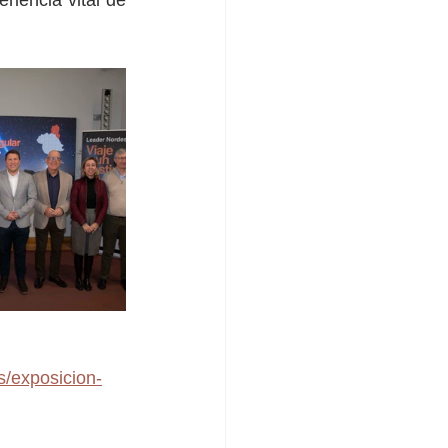
riencia vital de 
s/exposicion-