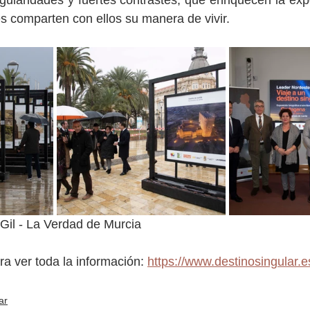
ingularidades y fuertes contrastes, que enriquecen la expe
s comparten con ellos su manera de vivir.
 Gil - La Verdad de Murcia
ra ver toda la información: 
https://www.destinosingular.e
ar