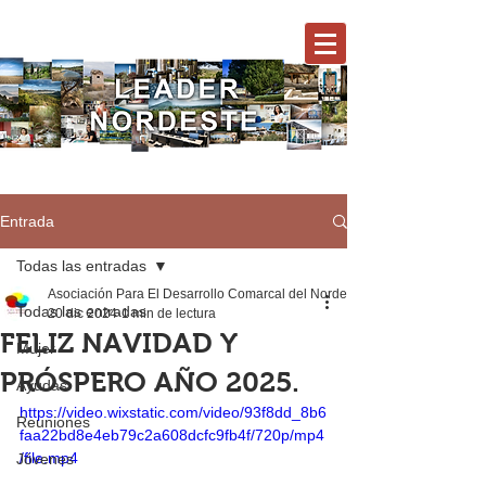
Entrada
Todas las entradas
Asociación Para El Desarrollo Comarcal del Nordeste
Todas las entradas
20 dic 2024
1 min de lectura
FELIZ NAVIDAD Y
Mujer
PRÓSPERO AÑO 2025.
Ayudas
https://video.wixstatic.com/video/93f8dd_8b6
Reuniones
faa22bd8e4eb79c2a608dcfc9fb4f/720p/mp4
/file.mp4
Jóvenes