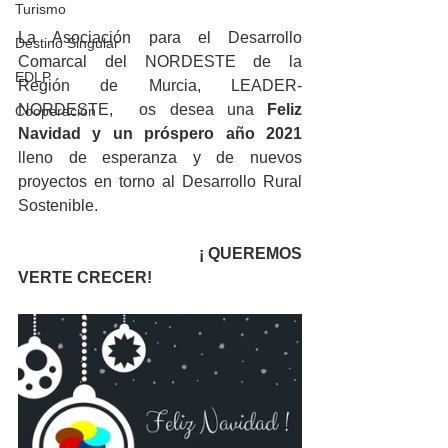
Turismo
La Asociación para el Desarrollo 
Destino Singular
Comarcal del NORDESTE de la 
EDLP
Región de Murcia, LEADER-
NORDESTE,  os desea una 
Feliz 
Cooperación
Navidad y un próspero año 2021
lleno de esperanza y de nuevos 
proyectos en torno al Desarrollo Rural 
Sostenible. 
                                             ¡ QUEREMOS 
VERTE CRECER!