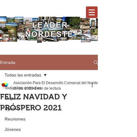
Entrada
Todas las entradas
Asociación Para El Desarrollo Comarcal del Nordeste
Todas las entradas
29 dic 2020
1 min de lectura
FELIZ NAVIDAD Y
Mujer
PRÓSPERO 2021
Ayudas
Reuniones
Jóvenes