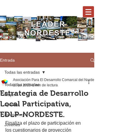
Entrada
Todas las entradas
Asociación Para El Desarrollo Comarcal del Nordeste
Todas las entradas
10 jul 2023
1 min de lectura
Estrategia de Desarrollo
Mujer
Local Participativa,
Ayudas
EDLP-NORDESTE.
Reuniones
Finaliza el plazo de participación en 
Jóvenes
los cuestionarios de proyección 