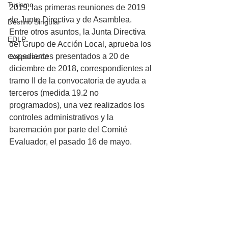
Turismo
2019, las primeras reuniones de 2019 
de Junta Directiva y de Asamblea. 
Destino Singular
Entre otros asuntos, la Junta Directiva 
EDLP
del Grupo de Acción Local, aprueba los 
expedientes presentados a 20 de 
Cooperación
diciembre de 2018, correspondientes al 
tramo II de la convocatoria de ayuda a 
terceros (medida 19.2 no 
programados), una vez realizados los 
controles administrativos y la 
baremación por parte del Comité 
Evaluador, el pasado 16 de mayo.