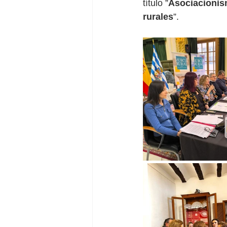
título ”
Asociacionism
rurales
”.