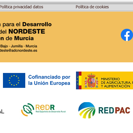
Política privacidad datos
Política de cookies
Ayuntamiento de Abanilla:
ADC 
impulsa las Ayudas LEADER
Conv
y el potencial de MURCIA
LEAD
RURAL.
proy
prod