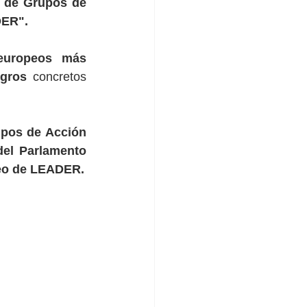
 de Grupos de 
DER".
europeos más 
ogros
 concretos 
pos de Acción 
del Parlamento 
eo de LEADER.