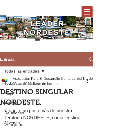
Entrada
Todas las entradas
Asociación Para El Desarrollo Comarcal del Nordeste
Todas las entradas
23 oct 2023
1 min de lectura
DESTINO SINGULAR
Mujer
NORDESTE.
Ayudas
Conoce un poco más de nuestro 
Reuniones
territorio NORDESTE, como Destino 
Jóvenes
Singular.