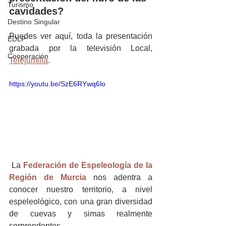
Turismo
cavidades?
Destino Singular
Puedes ver aquí, toda la presentación 
EDLP
grabada por la televisión Local, 
Cooperación
Telejumilla
.
https://youtu.be/SzE6RYwq6lo
 La 
Federación de Espeleología de la 
Región de Murcia
 nos adentra a 
conocer nuestro territorio, a nivel 
espeleológico, con una gran diversidad 
de cuevas y simas realmente 
sorprendentes. 