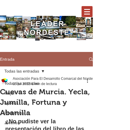
Entrada
Todas las entradas
Asociación Para El Desarrollo Comarcal del Nordeste
Todas las entradas
15 jul 2022
1 min de lectura
Cuevas de Murcia. Yecla,
Mujer
Jumilla, Fortuna y
Ayudas
Abanilla
Reuniones
¿No pudiste ver la 
Jóvenes
presentación del libro de las 