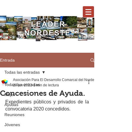
Entrada
Todas las entradas
Asociación Para El Desarrollo Comarcal del Nordeste
Todas las entradas
29 jun 2022
1 min de lectura
Concesiones de Ayuda.
Mujer
Expedientes públicos y privados de la 
Ayudas
convocatoria 2020 concedidos.
Reuniones
Jóvenes