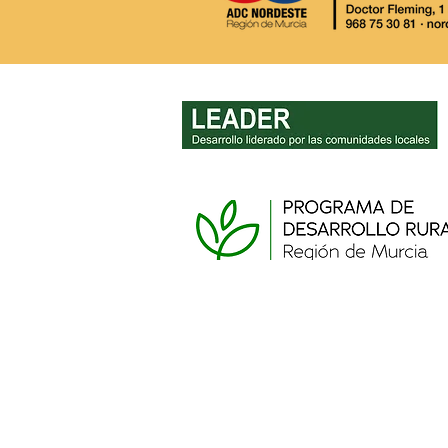
AVISO IMPORTANTE: Cierre
de la oficina LEADER y
procedimiento para actas
de no inicio de inversiones