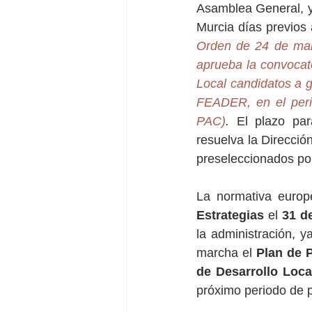
Asamblea General, ya
Murcia días previos
Orden de 24 de marz
aprueba la convocat
Local candidatos a g
FEADER, en el peri
PAC)
. 
El plazo pa
resuelva la Direcció
preseleccionados por
La normativa europ
Estrategias
 el 
31 d
la administración, 
marcha el 
Plan de P
de Desarrollo Local
próximo periodo de 