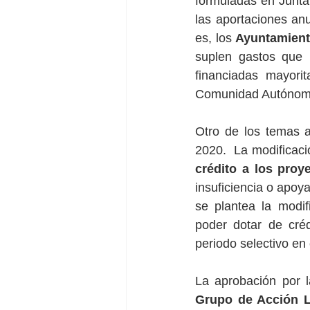
formuladas en Junta
las aportaciones anu
es, los 
Ayuntamiento
suplen gastos que 
financiadas mayori
Comunidad Autónoma
Otro de los temas a
2020.  La modifica
crédito a los proy
insuficiencia o apoy
se plantea la modif
poder dotar de cré
periodo selectivo en
La aprobación por 
Grupo de Acción L