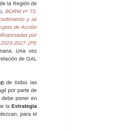
de la Región de 
o, 
BORM nº 73, 
edimiento y se 
rupos de Acción 
financiadas por 
 2023-2027 (PE 
mana. Una vez 
relación de GAL 
ón
 de todas las 
il por parte de 
 debe poner en 
r la 
Estrategia 
lezcan, para el 