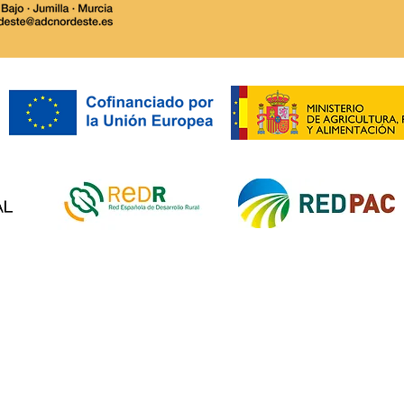
Ayuntamiento de Abanilla:
ADC 
impulsa las Ayudas LEADER
Conv
y el potencial de MURCIA
LEAD
RURAL.
proy
prod