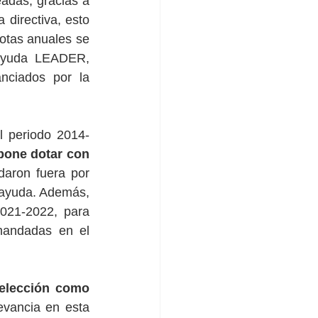
adas, gracias a 
directiva, esto 
otas anuales se 
ayuda LEADER, 
ciados por la 
l periodo 2014-
pone dotar con 
aron fuera por 
 ayuda. Además, 
2021-2022, para 
andadas en el 
elección como 
evancia en esta 