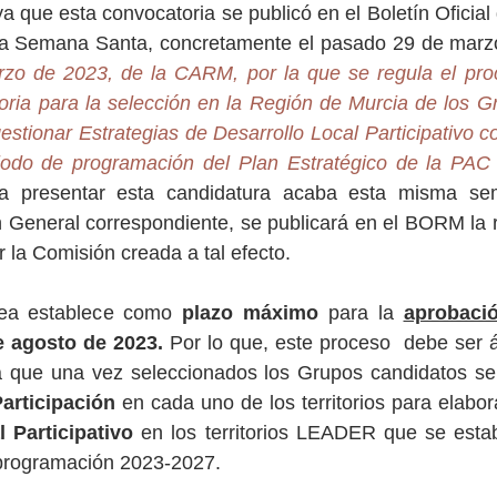
 que esta convocatoria se publicó en el Boletín Oficial 
 a Semana Santa, concretamente el pasado 29 de marz
o de 2023, de la CARM, por la que se regula el proc
oria para la selección en la Región de Murcia de los G
estionar Estrategias de Desarrollo Local Participativo co
odo de programación del Plan Estratégico de la PAC
ra presentar esta candidatura acaba esta misma se
n General correspondiente, se publicará en el BORM la 
 la Comisión creada a tal efecto.
ea establece como 
plazo máximo
 para la 
aprobaci
e agosto de 2023. 
Por lo que, este proceso  debe ser ág
ya que una vez seleccionados los Grupos candidatos se
articipación 
en cada uno de los territorios para elabora
 Participativo 
en los territorios LEADER que se estab
programación 2023-2027. 