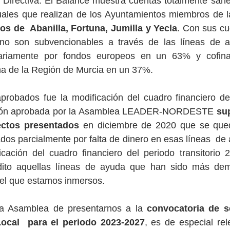
 Directiva. El Balance muestra cuentas totalmente sane
ales que realizan de los Ayuntamientos miembros de la 
s de  Abanilla, Fortuna, Jumilla y Yecla
. Con sus cu
no son subvencionables a través de las líneas de 
tariamente por fondos europeos en un 63% y cofinan
 de la Región de Murcia en un 37%.
probados fue la modificación del cuadro financiero de
ción aprobada por la Asamblea LEADER-NORDESTE 
su
ectos presentados
 en diciembre de 2020 que se qued
ados parcialmente por falta de dinero en esas líneas  de
icación del cuadro financiero del periodo transitorio 
dito aquellas líneas de ayuda que han sido más dem
 el que estamos inmersos.
la Asamblea de presentarnos a la 
convocatoria de s
ocal  para el periodo 2023-2027
, es de especial rel