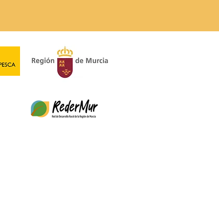
Nordeste abre la
ocatoria de Ayudas
ER 2023-2027 para
ectos productivos y no
uctivos.