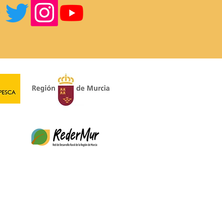
Nordeste abre la
ocatoria de Ayudas
ER 2023-2027 para
ectos productivos y no
uctivos.