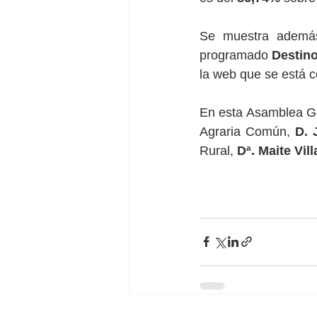
Se muestra además
programado 
Destino
la web que se está co
En esta Asamblea Gen
Agraria Común, 
D. 
Rural, 
Dª. Maite Vil