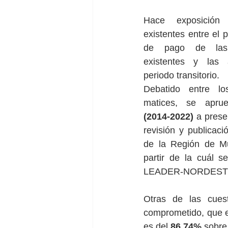
Hace exposición 
existentes entre el 
de pago de las 
existentes y las a
periodo transitorio. 
Debatido entre los
matices, se apru
(2014-2022)
 a prese
revisión y publicació
de la Región de Mu
partir de la cuál s
LEADER-NORDESTE, si
Otras de las cues
comprometido, que e
es del 
86,74%
 sobre