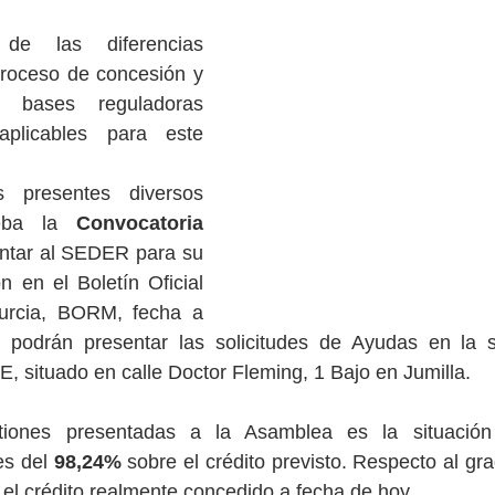
de las diferencias 
proceso de concesión y 
bases reguladoras 
plicables para este 
 presentes diversos 
eba la 
Convocatoria 
ntar al SEDER para su 
n en el Boletín Oficial 
rcia, BORM, fecha a 
e podrán presentar las solicitudes de Ayudas en la 
tuado en calle Doctor Fleming, 1 Bajo en Jumilla.
tiones presentadas a la Asamblea es la situación
s del 
98,24%
 sobre el crédito previsto. Respecto al gr
 el crédito realmente concedido a fecha de hoy.