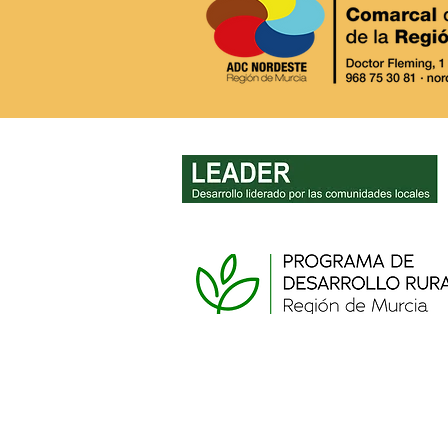
AVISO IMPORTANTE: Cierre
de la oficina LEADER y
procedimiento para actas
de no inicio de inversiones