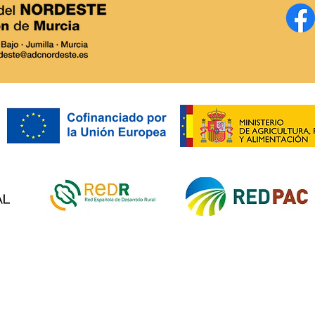
Ayuntamiento de Abanilla:
ADC 
impulsa las Ayudas LEADER
Conv
y el potencial de MURCIA
LEAD
RURAL.
proy
prod