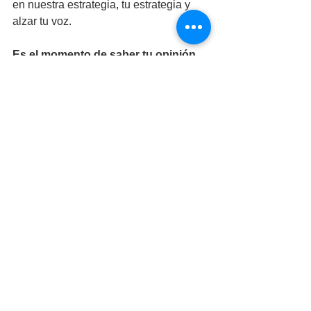
en nuestra estrategia, tu estrategia y 
alzar tu voz.
Es el momento de saber tu opinión, 
porque tu punto de vista es único e 
intransferible.
Reuniones
Ver todo
Entradas recientes