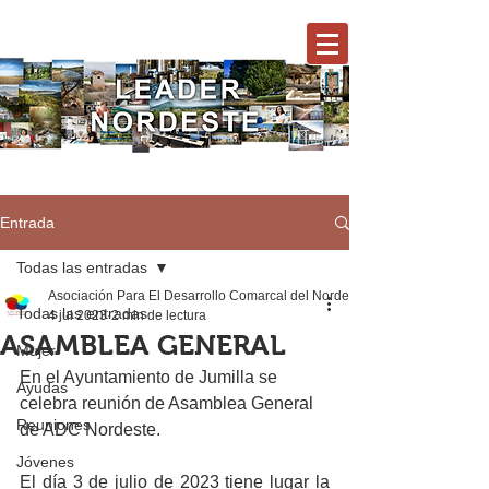
Entrada
Todas las entradas
Asociación Para El Desarrollo Comarcal del Nordeste
Todas las entradas
4 jul 2023
2 min de lectura
ASAMBLEA GENERAL
Mujer
En el Ayuntamiento de Jumilla se 
Ayudas
celebra reunión de Asamblea General 
Reuniones
de ADC Nordeste.
Jóvenes
El día 3 de julio de 2023 tiene lugar la 