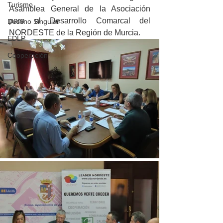
Turismo
Asamblea General de la Asociación 
para el Desarrollo Comarcal del 
Destino Singular
NORDESTE de la Región de Murcia.
EDLP
Cooperación