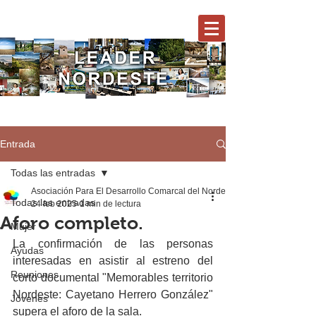
Entrada
Todas las entradas
Asociación Para El Desarrollo Comarcal del Nordeste
Todas las entradas
24 feb 2025
1 min de lectura
Aforo completo.
Mujer
La confirmación de las personas 
Ayudas
interesadas en asistir al estreno del 
Reuniones
corto documental "Memorables territorio 
Nordeste: Cayetano Herrero González" 
Jóvenes
supera el aforo de la sala.