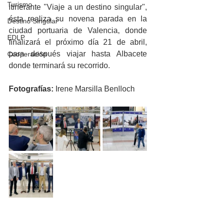
Turismo
itinerante "Viaje a un destino singular", 
ésta realiza su novena parada en la 
Destino Singular
ciudad portuaria de Valencia, donde 
EDLP
finalizará el próximo día 21 de abril, 
para después viajar hasta Albacete 
Cooperación
donde terminará su recorrido.
Fotografías: 
Irene Marsilla Benlloch