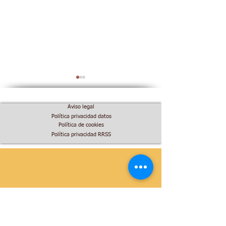
Aviso legal
Política privacidad datos
Política de cookies
Política privacidad RRSS
I Premios Europeos
Destino Singula
LEADER.
feria.