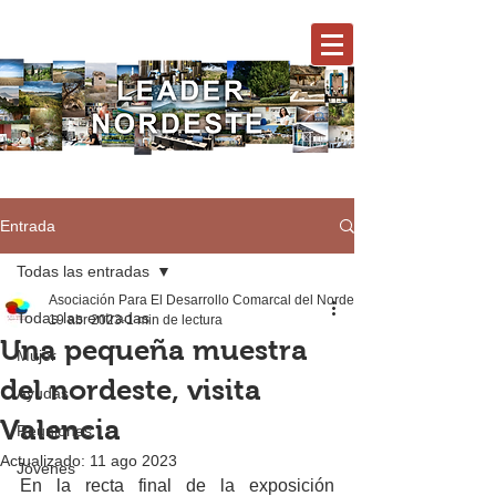
Entrada
Todas las entradas
Asociación Para El Desarrollo Comarcal del Nordeste
Todas las entradas
19 abr 2023
1 min de lectura
Una pequeña muestra
Mujer
del nordeste, visita
Ayudas
Valencia
Reuniones
Actualizado:
11 ago 2023
Jóvenes
En la recta final de la exposición 