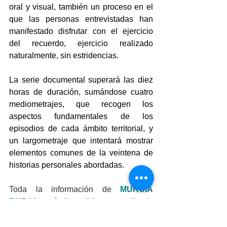
oral y visual, también un proceso en el 
que las personas entrevistadas han 
manifestado disfrutar con el ejercicio 
del recuerdo, ejercicio realizado 
naturalmente, sin estridencias.
La serie documental superará las diez 
horas de duración, sumándose cuatro 
mediometrajes, que recogen los 
aspectos fundamentales de los 
episodios de cada ámbito territorial, y 
un largometraje que intentará mostrar 
elementos comunes de la veintena de 
historias personales abordadas.
Toda la información de 
MURCIA 
RURAL
está disponible y actualizada 
en la web 
www.murciarural.org
 y en las 
redes sociales 
Facebook
, 
X
, 
Instagram