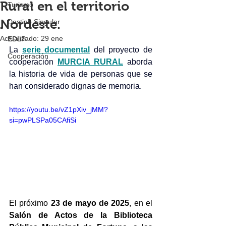
Rural en el territorio
Turismo
Nordeste.
Destino Singular
Actualizado:
29 ene
EDLP
La 
serie documental
 del proyecto de 
Cooperación
cooperación 
MURCIA RURAL
 aborda 
la historia de vida de personas que se 
han considerado dignas de memoria.
https://youtu.be/vZ1pXiv_jMM?
si=pwPLSPa05CAfiSi
El próximo 
23 de mayo de 2025
, en el 
Salón de Actos de la Biblioteca 