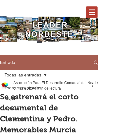
Entrada
Todas las entradas
Asociación Para El Desarrollo Comarcal del Nordeste
Todas las entradas
5 may 2025
4 min de lectura
Se estrenará el corto
Mujer
documental de
Ayudas
Clementina y Pedro.
Reuniones
Memorables Murcia
Jóvenes