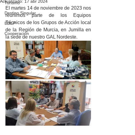
Actualizado:
17 abr 2024
Turismo
El martes 14 de noviembre de 2023 nos 
Destino Singular
reunimos parte de los Equipos 
Técnicos de los Grupos de Acción local 
EDLP
de la Región de Murcia, en Jumilla en 
Cooperación
la sede de nuestro GAL Nordeste.