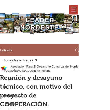
Entrada
Todas las entradas
Asociación Para El Desarrollo Comarcal del Nordeste
Todas las entradas
16 nov 2023
2 min de lectura
Reunión y desayuno
Mujer
técnico, con motivo del
Ayudas
proyecto de
Reuniones
COOPERACIÓN.
Jóvenes