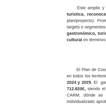
	Este amplio y
turística, reconoce
plan/proyecto). Pro
targets o segmentos 
gastronómico, turis
cultural 
en términos
	El Plan de Cooperación supone la realización de multitud de actuaciones a desarrollar 
en todos los territ
2024 y 2025
712.820€, 
siendo e
CARM, dónde se des
individualizado apr