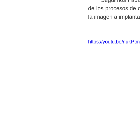
	Seguimos trabajando en el plan de acción y desarrollo de las actuaciones. Se informa 
de los procesos de c
la imagen a implanta
https://youtu.be/nukPt