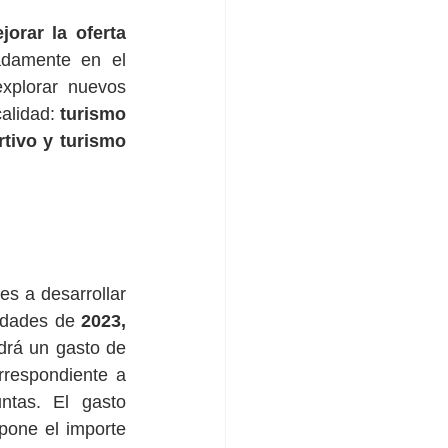
orar la oferta 
adamente en el 
xplorar nuevos 
alidad: 
turismo 
tivo y turismo 
idades de 
2023, 
. El  gasto conjunto aprobado para las tres anualidades supondrá un gasto de 
respondiente a 
tas. El gasto 
one el importe 