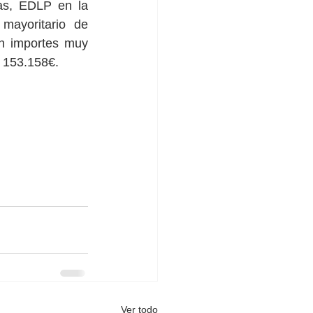
as, EDLP en la 
ayoritario de 
n importes muy 
 153.158€.
Ver todo