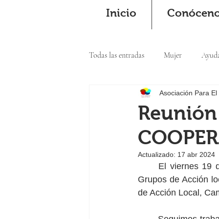
Inicio
Conócen
Todas las entradas
Mujer
Ayud
Asociación Para El
Cooperación
Reunión 
COOPER
Actualizado:
17 abr 2024
	El viernes 19 de enero de 2024 nos reunimos parte de los Equipos Técnicos de los 
Grupos de Acción loc
de Acción Local, Ca