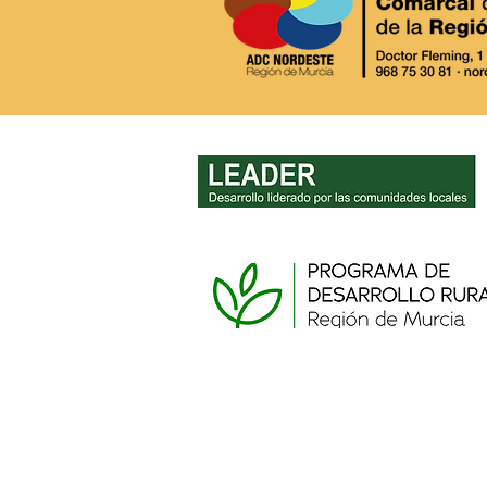
La Asamblea General de
ADC Nordeste da luz verde
a la gestión del nuevo
período LEADER (PEPAC
2023-2027)