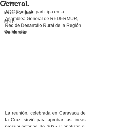
General.
Turismo
ADC Nordeste participa en la 
Destino Singular
Asamblea General de REDERMUR, 
EDLP
Red de Desarrollo Rural de la Región 
Cooperación
de Murcia.
La reunión, celebrada en Caravaca de 
la Cruz, sirvió para aprobar las líneas 
presupuestarias de 2025 y analizar el 