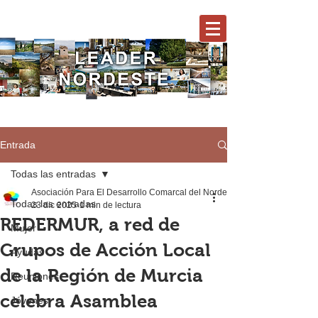
Entrada
Todas las entradas
Asociación Para El Desarrollo Comarcal del Nordeste
Todas las entradas
23 dic 2025
1 min de lectura
REDERMUR, a red de
Mujer
Grupos de Acción Local
Ayudas
de la Región de Murcia
Reuniones
celebra Asamblea
Jóvenes