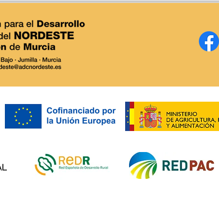
I Premios Europeos LEADER.
Dest
feria