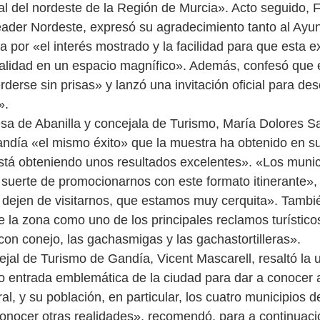
ral del nordeste de la Región de Murcia». Acto seguido, 
eader Nordeste, expresó su agradecimiento tanto al Ayu
a por «el interés mostrado y la facilidad para que esta e
ealidad en un espacio magnífico». Además, confesó que e
erderse sin prisas» y lanzó una invitación oficial para desc
».
ldesa de Abanilla y concejala de Turismo, María Dolores S
ndía «el mismo éxito» que la muestra ha obtenido en su
tá obteniendo unos resultados excelentes». «Los munici
suerte de promocionarnos con este formato itinerante», 
dejen de visitarnos, que estamos muy cerquita». Tambié
e la zona como uno de los principales reclamos turístico
 con conejo, las gachasmigas y las gachastortilleras».
ejal de Turismo de Gandía, Vicent Mascarell, resaltó la u
o entrada emblemática de la ciudad para dar a conocer a
l, y su población, en particular, los cuatro municipios d
nocer otras realidades», recomendó, para a continuaci