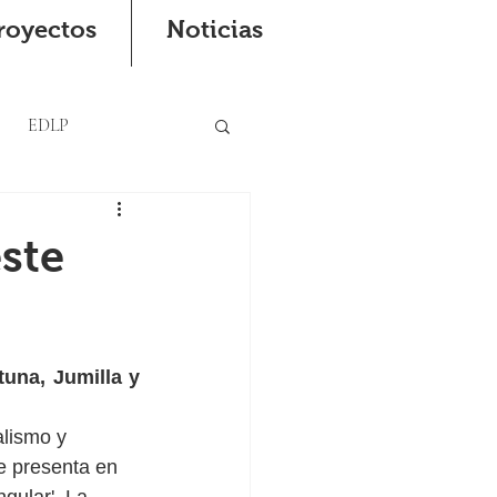
royectos
Noticias
EDLP
este
una, Jumilla y 
alismo y 
e presenta en 