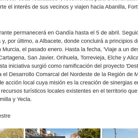
erte el interés de sus vecinos y viajen hacia Abanilla, For
erante permanecerá en Gandía hasta el 5 de abril. Segui
 y, por último, a Albacete, donde concluirá a principios 
Murcia, el pasado enero. Hasta la fecha, 'Viaje a un dest
artagena, San Javier, Orihuela, Torrevieja, Elche y Alic
a iniciativa surgió como ramificación del proyecto 'Dest
a el Desarrollo Comarcal del Nordeste de la Región de 
e acción local cuya misión es la creación de sinergias en
 recursos turísticos locales existentes en el territorio q
milla y Yecla.
stre