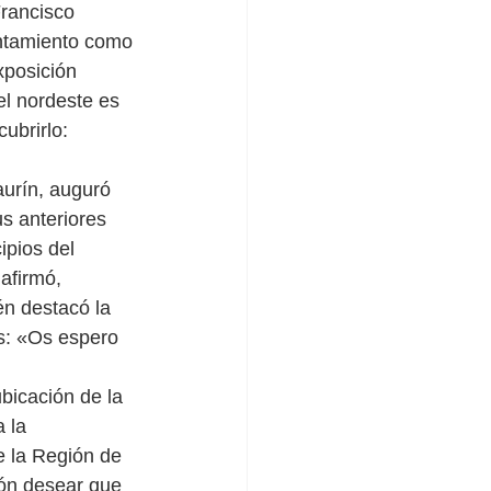
Francisco 
ntamiento como 
xposición 
l nordeste es 
ubrirlo: 
aurín, auguró 
s anteriores 
pios del 
afirmó, 
n destacó la 
s: «Os espero 
bicación de la 
 la 
e la Región de 
ón desear que 