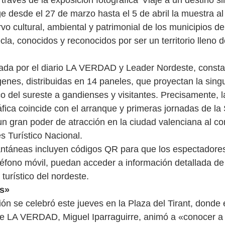
través de la exposición fotográfica 'Viaje a un destino sin
e desde el 27 de marzo hasta el 5 de abril la muestra al 
vo cultural, ambiental y patrimonial de los municipios de 
cla, conocidos y reconocidos por ser un territorio lleno 
izada por el diario LA VERDAD y Leader Nordeste, consta
enes, distribuidas en 14 paneles, que proyectan la singu
co del sureste a gandienses y visitantes. Precisamente, l
áfica coincide con el arranque y primeras jornadas de l
un gran poder de atracción en la ciudad valenciana al con
s Turístico Nacional.
antáneas incluyen códigos QR para que los espectadores
éfono móvil, puedan acceder a información detallada de
 turístico del nordeste.
is»
ón se celebró este jueves en la Plaza del Tirant, donde e
de LA VERDAD, Miguel Iparraguirre, animó a «conocer a 