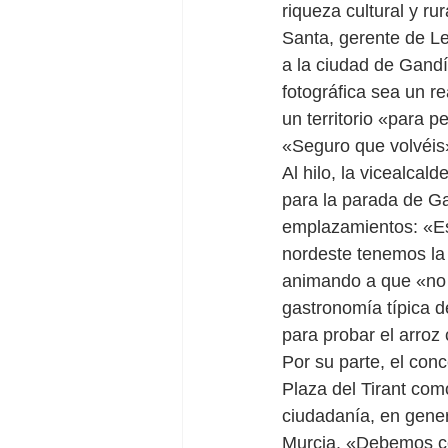
riqueza cultural y ru
Santa, gerente de L
a la ciudad de Gandí
fotográfica sea un r
un territorio «para p
«Seguro que volvéis
Al hilo, la vicealca
para la parada de Ga
emplazamientos: «Es
nordeste tenemos la 
animando a que «no 
gastronomía típica d
para probar el arroz
Por su parte, el conc
Plaza del Tirant com
ciudadanía, en genera
Murcia. «Debemos co