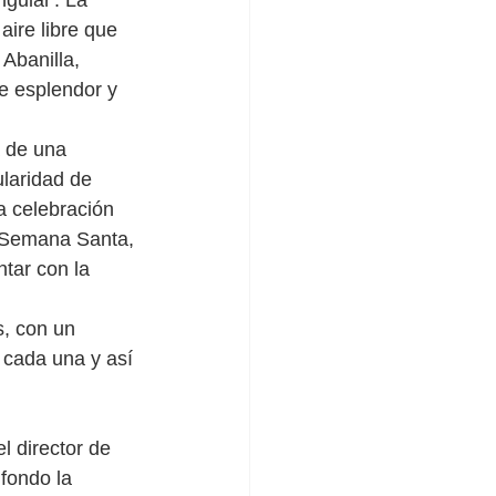
gular'. La 
aire libre que 
Abanilla, 
de esplendor y 
 de una 
laridad de 
a celebración 
a Semana Santa, 
tar con la 
, con un 
 cada una y así 
l director de 
fondo la 