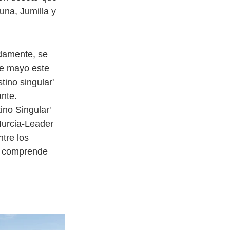
tuna, Jumilla y 
damente, se 
de mayo este 
ino singular' 
ante.
ino Singular' 
Murcia-Leader 
tre los 
ue comprende 