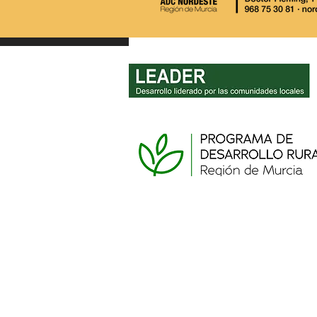
AVISO IMPORTANTE: Cierre
de la oficina LEADER y
procedimiento para actas
de no inicio de inversiones