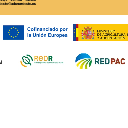
Ayuntamiento de Abanilla:
ADC 
impulsa las Ayudas LEADER
Conv
y el potencial de MURCIA
LEAD
RURAL.
proy
prod