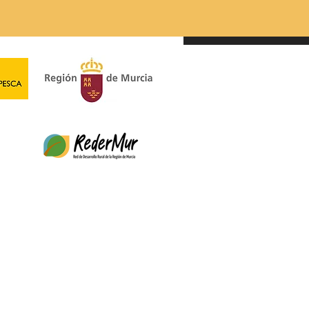
Nordeste abre la
ocatoria de Ayudas
ER 2023-2027 para
ectos productivos y no
uctivos.