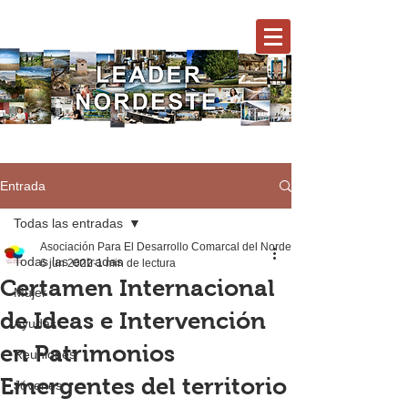
Entrada
Todas las entradas
Asociación Para El Desarrollo Comarcal del Nordeste
Todas las entradas
6 jun 2022
1 min de lectura
Certamen Internacional
Mujer
de Ideas e Intervención
Ayudas
en Patrimonios
Reuniones
Emergentes del territorio
Jóvenes