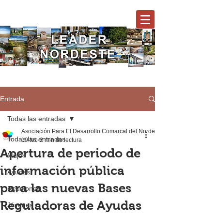
Entrada
Todas las entradas
Asociación Para El Desarrollo Comarcal del Nordeste
Todas las entradas
19 feb
2 min de lectura
Apertura de periodo de
Mujer
información pública
Ayudas
para las nuevas Bases
Reuniones
Reguladoras de Ayudas
Jóvenes